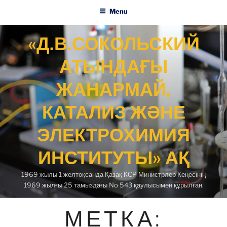
Menu
Skip
«Д.В.СОКОЛЬСКИЙ
to
content
АТЫНДАҒЫ
ЖАНАРМАЙ,
КАТАЛИЗ ЖӘНЕ
ЭЛЕКТРОХИМИЯ
ИНСТИТУТЫ» АҚ
1969 жылы 1 желтоқсанда Қазақ КСР Министрлер Кеңесінің
1969 жылғы 25 тамыздағы No 543 қаулысымен құрылған.
МЕТКА: