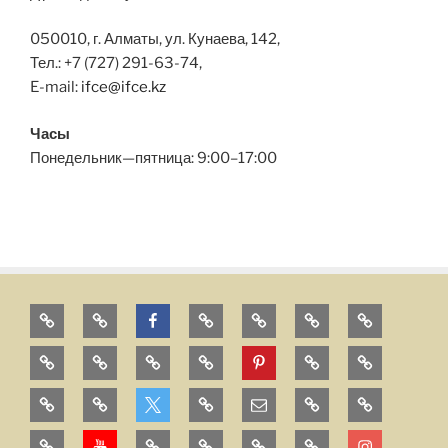
050010, г. Алматы, ул. Кунаева, 142,
Тел.: +7 (727) 291-63-74,
E-mail:
ifce@ifce.kz
Часы
Понедельник—пятница: 9:00–17:00
Главная
Главная
Facebook
FARABI
MAIN
ГЛАВНАЯ
НЕГІЗГІ
UNIVERSITY
KBTU
ABOUT
О
О
Pinterest
БІЗ
SERVICES
нас
нас
ТУРАЛЫ
Услуги
Услуги
Twitter
ҚЫЗМЕТТЕР
Email
NEWS
Страницы
Блог
YouTube
ЖАҢАЛЫҚТАР
YSC
Блог
Напишите
Instagram