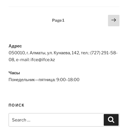
Posts
Next
Page
1
page
pagination
Адрес
050010, г. Алматы, ул. Кунаева, 142, тел.: (727) 291-58-
08, e-mail:
ifce@ifce.kz
Часы
Понедельник—пятница: 9:00–18:00
ПОИСК
Search
Search
for: