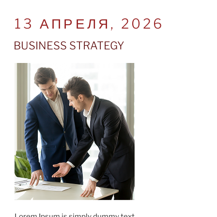
POSTED
13 АПРЕЛЯ, 2026
ON
BUSINESS STRATEGY
Lorem Ipsum is simply dummy text