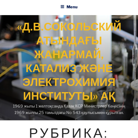
Menu
Skip
«Д.В.СОКОЛЬСКИЙ
to
content
АТЫНДАҒЫ
ЖАНАРМАЙ,
КАТАЛИЗ ЖӘНЕ
ЭЛЕКТРОХИМИЯ
ИНСТИТУТЫ» АҚ
1969 жылы 1 желтоқсанда Қазақ КСР Министрлер Кеңесінің
1969 жылғы 25 тамыздағы No 543 қаулысымен құрылған.
РУБРИКА: