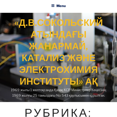
Menu
Skip
«Д.В.СОКОЛЬСКИЙ
to
content
АТЫНДАҒЫ
ЖАНАРМАЙ,
КАТАЛИЗ ЖӘНЕ
ЭЛЕКТРОХИМИЯ
ИНСТИТУТЫ» АҚ
1969 жылы 1 желтоқсанда Қазақ КСР Министрлер Кеңесінің
1969 жылғы 25 тамыздағы No 543 қаулысымен құрылған.
РУБРИКА: