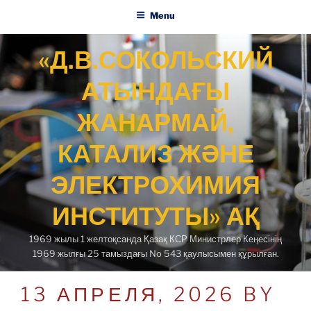
Menu
Skip
«Д.В.СОКОЛЬСКИЙ
to
content
АТЫНДАҒЫ
ЖАНАРМАЙ,
КАТАЛИЗ ЖӘНЕ
ЭЛЕКТРОХИМИЯ
ИНСТИТУТЫ» АҚ
1969 жылы 1 желтоқсанда Қазақ КСР Министрлер Кеңесінің
1969 жылғы 25 тамыздағы No 543 қаулысымен құрылған.
POSTED
13 АПРЕЛЯ, 2026
BY