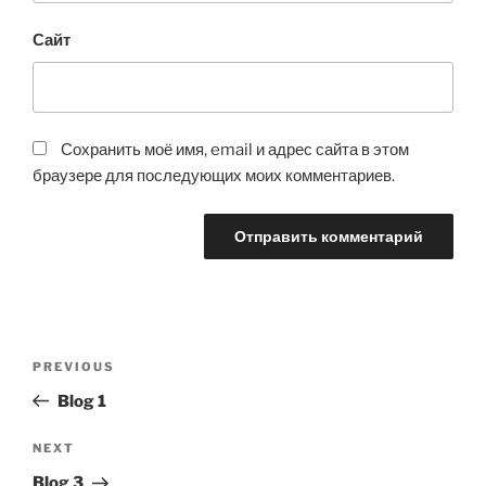
Сайт
Сохранить моё имя, email и адрес сайта в этом
браузере для последующих моих комментариев.
Навигация
Previous
PREVIOUS
по
Post
Blog 1
записям
Next
NEXT
Post
Blog 3