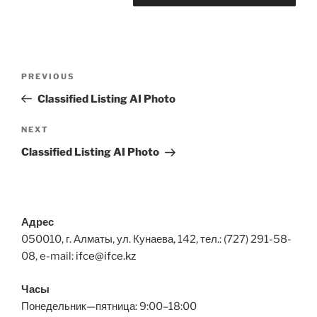
Навигация
Previous
PREVIOUS
по
Post
Classified Listing AI Photo
записям
Next
NEXT
Post
Classified Listing AI Photo
Адрес
050010, г. Алматы, ул. Кунаева, 142, тел.: (727) 291-58-
08, e-mail:
ifce@ifce.kz
Часы
Понедельник—пятница: 9:00–18:00