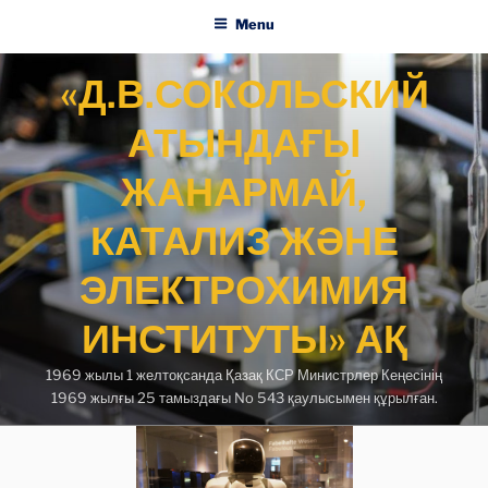
Menu
Skip
«Д.В.СОКОЛЬСКИЙ
to
content
АТЫНДАҒЫ
ЖАНАРМАЙ,
КАТАЛИЗ ЖӘНЕ
ЭЛЕКТРОХИМИЯ
ИНСТИТУТЫ» АҚ
1969 жылы 1 желтоқсанда Қазақ КСР Министрлер Кеңесінің
1969 жылғы 25 тамыздағы No 543 қаулысымен құрылған.