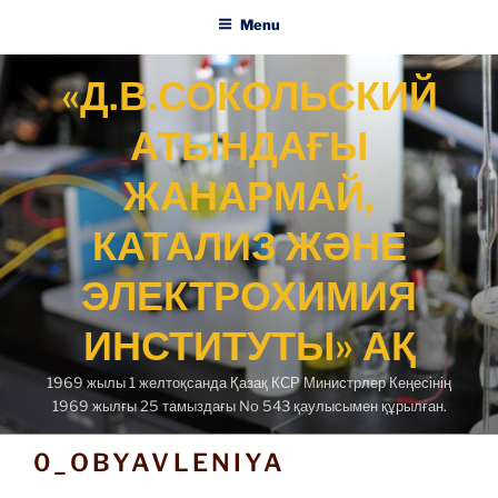
Menu
Skip
«Д.В.СОКОЛЬСКИЙ
to
content
АТЫНДАҒЫ
ЖАНАРМАЙ,
КАТАЛИЗ ЖӘНЕ
ЭЛЕКТРОХИМИЯ
ИНСТИТУТЫ» АҚ
1969 жылы 1 желтоқсанда Қазақ КСР Министрлер Кеңесінің
1969 жылғы 25 тамыздағы No 543 қаулысымен құрылған.
0_OBYAVLENIYA