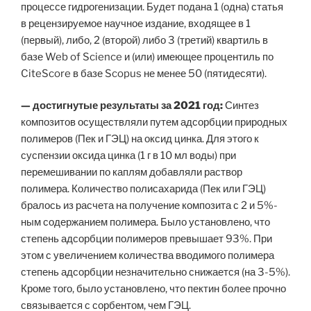
процессе гидрогенизации. Будет подана 1 (одна) статья
в рецензируемое научное издание, входящее в 1
(первый), либо, 2 (второй) либо 3 (третий) квартиль в
базе Web of Science и (или) имеющее процентиль по
CiteScore в базе Scopus не менее 50 (пятидесяти).
—
достигнутые результаты за 2021 год:
Синтез
композитов осуществляли путем адсорбции природных
полимеров (Пек и ГЭЦ) на оксид цинка. Для этого к
суспензии оксида цинка (1 г в 10 мл воды) при
перемешивании по каплям добавляли раствор
полимера. Количество полисахарида (Пек или ГЭЦ)
бралось из расчета на получение композита с 2 и 5%-
ным содержанием полимера. Было установлено, что
степень адсорбции полимеров превышает 93%. При
этом с увеличением количества вводимого полимера
степень адсорбции незначительно снижается (на 3-5%).
Кроме того, было установлено, что пектин более прочно
связывается с сорбентом, чем ГЭЦ.