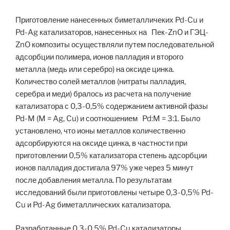
Приготовление нанесенных биметалличеких Pd-Cu и
Pd-Ag катализаторов, нанесенных на Пек-ZnO и ГЭЦ-
ZnO композиты осуществляли путем последовательной
адсорбции полимера, ионов палладия и второго
металла (медь или серебро) на оксиде цинка.
Количество солей металлов (нитраты палладия,
серебра и меди) бралось из расчета на получение
катализатора с 0,3-0,5% содержанием активной фазы
Pd-M (M = Ag, Cu) и соотношением Pd:M = 3:1. Было
установлено, что ионы металлов количественно
адсорбируются на оксиде цинка, в частности при
приготовлении 0,5% катализатора степень адсорбции
ионов палладия достигала 97% уже через 5 минут
после добавления металла. По результатам
исследований были приготовлены четыре 0,3-0,5% Pd-
Cu и Pd-Ag биметаллических катализатора.
Разработанные 0,3-0,5% Pd-Cu катализаторы