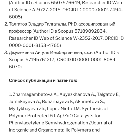
(Author ID в Scopus 6507576649, Researcher ID Web
of Science A-9727-2015, ORCID ID 0000-0002-7494-
6005)
Талғатов Эльдар Талғатұлы, PhD, ассоциированный
профессор (Author ID в Scopus 57189892834,
Researcher ID Web of Science W-2352-2017, ORCID ID
0000-0001-8153-4765)
Джумекеева Айгуль Иембергеновна, к.х.н. (Author ID в
Scopus 57195761217, ORCID ID 0000-0001-8084-
6070)
Список публикаций и патентов:
1. Zharmagambetova A., Auyezkhanova A., Talgatov E.,
Jumekeyeva A., Buharbayeva F., Akhmetova S.,
Myltykbayeva Zh., Lopez Nieto J.M. Synthesis of
Polymer Protected Pd-Ag/ZnO Catalysts for
Phenylacetylene Semyhydrogenation //Journal of
Inorganic and Organometallic Polymers and