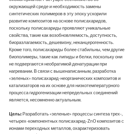
окружающей среде и необходимость замены
синтетических полимеров в эту эпоху ускорили
развитие композитов на основе полисахаридов,
поскольку полисахариды проявляют уникальные
свойства, такие как возобновляемость, доступность,
биоразлагаемость, дешевизну, неканцерогенность.
Кроме того, полисахариды более стабильны, чем другие
биополимеры, такие как липиды и белки, поскольку они
не подвергаются необратимой денатурации при
нагревании. В связи с вышенаписанным, разработка
«зеленых» полисахарид-неорганических композитов и
катализаторов на их основе для низкотемпературного
процесса гидрогенизации непредельных соединений
является, несомненно актуальным.
Ц
ель:
Разработать «зеленые» процессы синтеза трех-,
четырех-компонентных полисахарид-ZnO композитов c
ионами переходных металлов, охарактеризовать