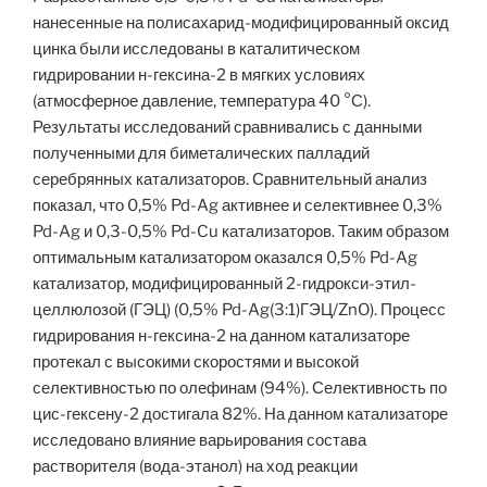
нанесенные на полисахарид-модифицированный оксид
цинка были исследованы в каталитическом
гидрировании н-гексина-2 в мягких условиях
(атмосферное давление, температура 40 °С).
Результаты исследований сравнивались с данными
полученными для биметалических палладий
серебрянных катализаторов. Сравнительный анализ
показал, что 0,5% Pd-Ag активнее и селективнее 0,3%
Pd-Ag и 0,3-0,5% Pd-Cu катализаторов. Таким образом
оптимальным катализатором оказался 0,5% Pd-Ag
катализатор, модифицированный 2-гидрокси-этил-
целлюлозой (ГЭЦ) (0,5% Pd-Ag(3:1)ГЭЦ/ZnO). Процесс
гидрирования н-гексина-2 на данном катализаторе
протекал с высокими скоростями и высокой
селективностью по олефинам (94%). Селективность по
цис-гексену-2 достигала 82%. На данном катализаторе
исследовано влияние варьирования состава
растворителя (вода-этанол) на ход реакции