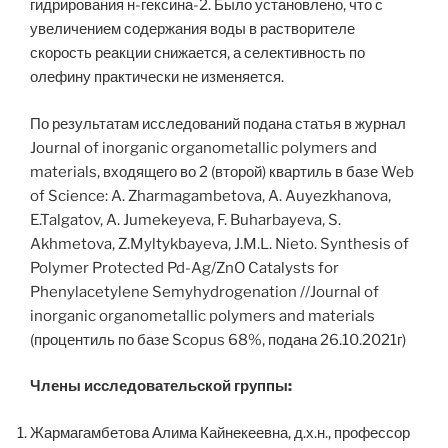
гидрирования н-гексина-2. Было установлено, что с
увеличением содержания воды в растворителе
скорость реакции снижается, а селективность по
олефину практически не изменяется.
По результатам исследований подана статья в журнал
Journal of inorganic organometallic polymers and
materials, входящего во 2 (второй) квартиль в базе Web
of Science: A. Zharmagambetova, A. Auyezkhanova,
E.Talgatov, A. Jumekeyeva, F. Buharbayeva, S.
Akhmetova, Z.Myltykbayeva, J.M.L. Nieto. Synthesis of
Polymer Protected Pd-Ag/ZnO Catalysts for
Phenylacetylene Semyhydrogenation //Journal of
inorganic organometallic polymers and materials
(процентиль по базе Scopus 68%, подана 26.10.2021г)
Ч
лен
ы
исследовательской
группы
:
Жармагамбетова Алима Кайнекеевна, д.х.н., профессор