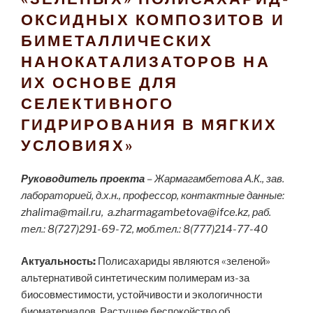
ОКСИДНЫХ КОМПОЗИТОВ И
БИМЕТАЛЛИЧЕСКИХ
НАНОКАТАЛИЗАТОРОВ НА
ИХ ОСНОВЕ ДЛЯ
СЕЛЕКТИВНОГО
ГИДРИРОВАНИЯ В МЯГКИХ
УСЛОВИЯХ»
Руководитель проекта
– Жармагамбетова А.К., зав.
лабораторией, д.х.н., профессор, контактные данные:
zhalima@mail.ru
,
a.zharmagambetova@ifce.kz
, раб.
тел.: 8(727)291-69-72, моб.тел.: 8(777)214-77-40
А
ктуальность:
Полисахариды являются «зеленой»
альтернативой синтетическим полимерам из-за
биосовместимости, устойчивости и экологичности
биоматериалов. Растущее беспокойство об