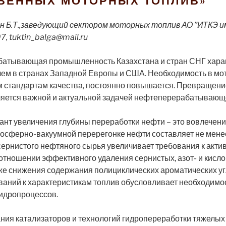
ВЕННЫХ МОТОРНЫХ ТОПЛИВ»
 Б.Т.,заведующий сектором моторных топлив АО ”ИТКЭ им
, tuktin_balga@mail.ru
атывающая промышленность Казахстана и стран СНГ харак
 чем в странах Западной Европы и США. Необходимость в м
стандартам качества, постоянно повышается. Превращени
вляется важной и актуальной задачей нефтеперерабатываю
нт увеличения глубины переработки нефти – это вовлечени
тмосферно-вакуумной перерегонке нефти составляет не мен
ернистого нефтяного сырья увеличивает требования к акти
 отношении эффективного удаления сернистых, азот- и кис
кже снижения содержания полициклических ароматических у
ваний к характеристикам топлив обусловливает необходимо
идропроцессов.
дания катализаторов и технологий гидропереработки тяжелы