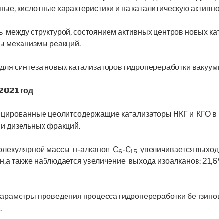
ные, кислотные характеристики и на каталитическую активно
 между структурой, состоянием активных центров новых ка
ны механизмы реакций.
ля синтеза новых катализаторов гидропереработки вакуумн
2021 год
цированные цеолитсодержащие катализаторы НКГ и КГО в 
 и дизельных фракций.
молекулярной массы н-алканов C
-C
увеличивается выход ж
6
15
кан,а также наблюдается увеличение выхода изоалканов: 21,
раметры проведения процесса гидропереработки бензинов
1
.