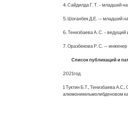
4. Сайдилда Г. Т. – младший н
5. Шоғанбек Д.Е. — младший н
6. Тенизбаева А. С. – ведущи
7. Оразбекова Р. С. — инжене
Список публикаций и пат
2021год
1 Туктин Б.Т., Тенизбаева А.С
алюмоникельмолибденовом катал