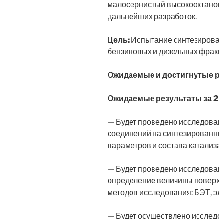
малосернистый высокооктанов
дальнейших разработок.
Ц
ель:
Испытание синтезирован
бензиновых и дизельных фра
Ожидаемые
и достигнутые 
Ожидаемые результаты за 2
— Будет проведено исследова
соединений на синтезированны
параметров и состава катализ
— Будет проведено исследова
определение величины поверхн
методов исследования: БЭТ, э
— Будет осуществлено исслед