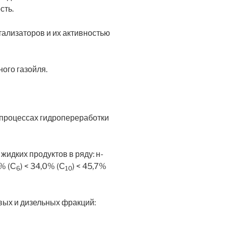
сть.
тализаторов и их активностью
ого газойля.
процессах гидропереработки
идких продуктов в ряду: н-
6% (С
) < 34,0% (С
) < 45,7%
6
10
ых и дизельных фракций: