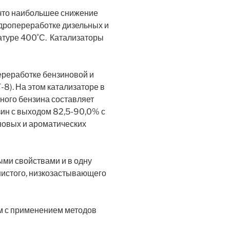
 что наибольшее снижение
дропереработке дизельных и
туре 400˚С. Катализаторы
реработке бензиновой и
-8). На этом катализаторе в
ного бензина составляет
зин с выходом 82,5-90,0% с
новых и ароматических
ми свойствами и в одну
нистого, низкозастывающего
м с применением методов