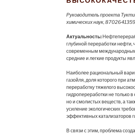
ВЫСОКОКАЧЕСТ
Руководитель проекта Туктин
химических наук, 87026413597
А
ктуальность:
Нефтеперераб
глубиной переработки нефти,
современным международным 
средние и легкие продукты я
Наиболее рациональный вариа
газойля, доля которого при а
переработку тяжелого высокос
гидропереработки не только в
но и смолистых веществ, а та
усиление экологических требо
эффективных катализаторов г
В связи с этим, проблема соз