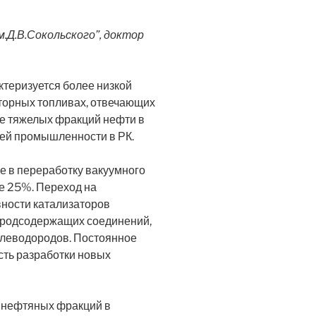
.Д.В.Сокольского”, доктор
теризуется более низкой
оторных топливах, отвечающих
е тяжелых фракций нефти в
щей промышленности в РК.
е в переработку вакуумного
ее 25%. Переход на
вности катализаторов
лородсодержащих соединений,
глеводородов. Постоянное
сть разработки новых
х нефтяных фракций в