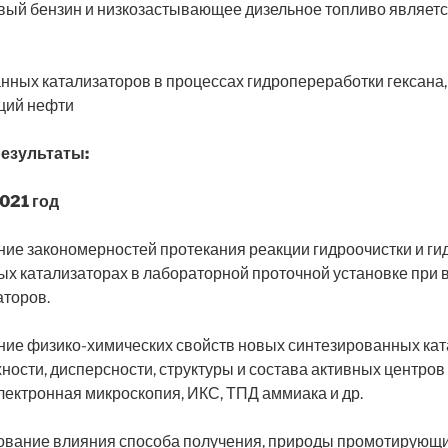
ый бензин и низкозастывающее дизельное топливо является
ных катализаторов в процессах гидропереработки гексана, 
кций нефти
результаты:
021 год
ние закономерностей протекания реакции гидроочистки и г
х катализаторах в лабораторной проточной установке при 
аторов.
ние физико-химических свойств новых синтезированных кат
ости, дисперсности, структуры и состава активных центро
лектронная микроскопия, ИКС, ТПД аммиака и др.
ование влияния способа получения, природы промотирующи