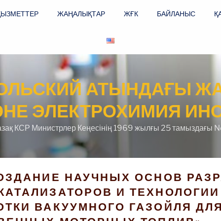
ҚЫЗМЕТТЕР
ЖАҢАЛЫҚТАР
ЖҒК
БАЙЛАНЫС
Қ
КОЛЬСКИЙ АТЫНДАҒЫ Ж
ӘНЕ ЭЛЕКТРОХИМИЯ ИНС
азақ КСР Министрлер Кеңесінің 1969 жылғы 25 тамыздағы N
ОЗДАНИЕ НАУЧНЫХ ОСНОВ РАЗ
КАТАЛИЗАТОРОВ И ТЕХНОЛОГИИ
ТКИ ВАКУУМНОГО ГАЗОЙЛЯ ДЛ