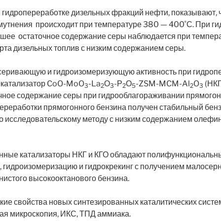
и гидропереработке дизельных фракций нефти, показывают,
мутнения происходит при температуре 380 — 400˚С. При ги
ее остаточное содержание серы наблюдается при темпера
рта дизельных топлив с низким содержанием серы.
еривающую и гидроизомеризующую активность при гидропе
т катализатор CoO-MoO
-La
О
-Р
О
-ZSM-MCM-Al
O
(НКГ
3
2
3
2
5
2
3
чное содержание серы при гидрооблагораживании прямогон
переработки прямогонного бензина получен стабильный бен
по исследовательскому методу с низким содержанием олефи
нные катализаторы НКГ и КГО обладают полифункциональны
, гидроизомеризацию и гидрокрекинг с получением малосер
нистого высокооктанового бензина.
ие свойства новых синтезированных каталитических систе
ая микроскопия, ИКС, ТПД аммиака.