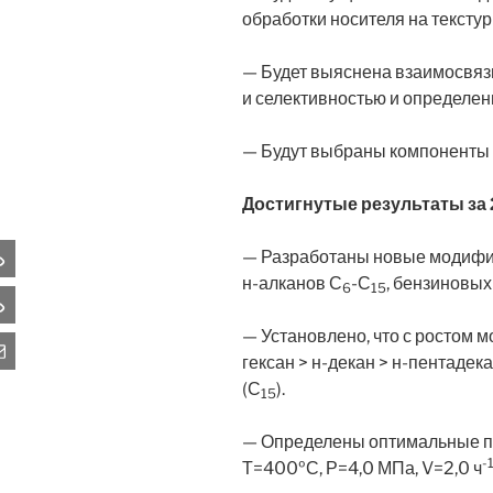
обработки носителя на текстур
— Будет выяснена взаимосвязь
и селективностью и определе
— Будут выбраны компоненты д
Достигнутые результаты за 
ARABI
— Разработаны новые модифи
NIVERSITY
н-алканов С
-С
, бензиновых
6
15
BTU
— Установлено, что с ростом 
mail
гексан > н-декан > н-пентаде
(С
).
15
— Определены оптимальные па
-
Т=400ºС, Р=4,0 МПа, V=2,0 ч