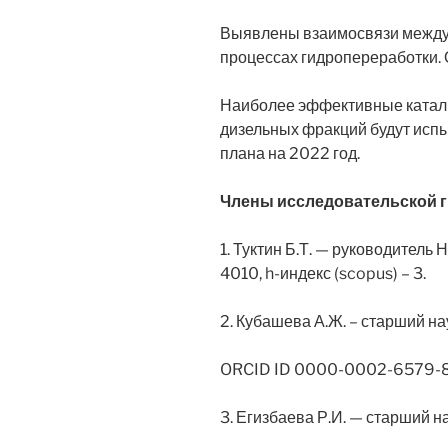
Выявлены взаимосвязи между с
процессах гидропереработки
Наиболее эффективные катализ
дизельных фракций будут испы
плана на 2022 год.
Ч
лен
ы
исследовательской 
1. Туктин Б.Т. — руководител
4010, h-индекс (scopus) – 3.
2. Кубашева А.Ж. – старший на
ORCID ID 0000-0002-6579-
3. Егизбаева Р.И. — старший н