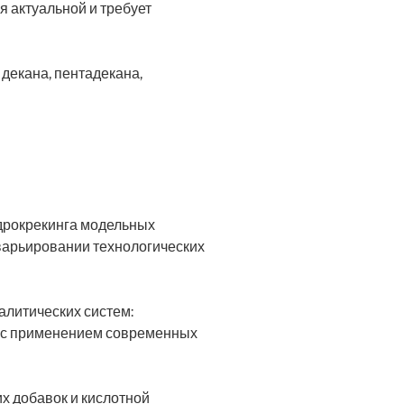
 актуальной и требует
декана, пентадекана,
идрокрекинга модельных
варьировании технологических
алитических систем:
в с применением современных
х добавок и кислотной