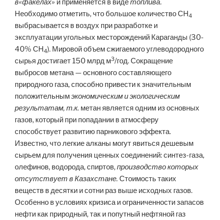
в«факелах»
и применяется в виде
топлива
.
Необходимо отметить, что большое количество СН
4
выбрасывается в воздух при разработке и
эксплуатации угольных месторождений Караганды (30-
40% СН
). Мировой объем сжигаемого углеводородного
4
3
сырья достигает 150 млрд м
/год. Сокращение
выбросов метана — основного составляющего
природного газа, способно привести к значительным
положительным
экономическим и экологическим
результатам, т.к.
метан является одним из основных
газов, который при попадании в атмосферу
способствует развитию парникового эффекта.
Известно, что легкие алканы могут явиться дешевым
сырьем для получения ценных соединений: синтез-газа,
олефинов, водорода, спиртов,
производство которых
отсутствует в Казахстане.
Стоимость таких
веществ в десятки и сотни раз выше исходных газов.
Особенно в условиях кризиса и ограниченности запасов
нефти как природный, так и попутный нефтяной газ