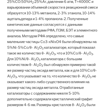
25%СО:50%Н
:25%Ar, давлении 6 атм, Т=4000С и
2
варьировании объемной скорости в реакционной смеси
образуется 10-13% метанола, 2-3% этанола, 10-14%
ацетальдегида и 1-4% пропанола-2. Полученные
кинетические данные согласуются с данными
полученными методами РФА, ПЭМ, БЭТ и элементного
анализа. Методом РФА определено, что самые
маленькие частицы Co3-xNixO4 были обнаружены на
5%Ni-5%Co/θ- Al
O
катализаторе, который показал
2
3
такое же количество θ- Al
O
, что и 10%Co/θ- Al
O
.
2
3
2
3
Для 10%Ni/θ- Al
O
катализатора с большим
2
3
количеством θ- Al
O
был обнаружен примерно такой
2
3
же размер частиц оксида металла, как и для 10%Co/θ-
Al
O
, что указывает на то, что количество θ- Al
O
не
2
3
2
3
оказывает какого-либо существенного влияния на
размер частиц оксида металла. Отработанные
катализаторы с содержанием никеля 5-10%
дополнительно содержали кристаллический графит
размером 4-6 нм. Размеры кристаллов θ- Al
O
были
2
3