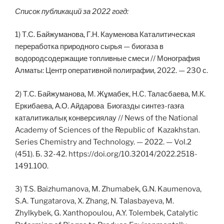
С
писок публикаций за 2022 гогд:
1) Т.С. Байжуманова, Г.Н. Кауменова Каталитическая
переработка природного сырья — биогаза в
водородсодержащие топливные смеси // Монография
Алматы: Центр оперативной полиграфии, 2022. — 230 с.
2) Т.С. Байжуманова, М. Жұмабек, Н.C. Таласбаева, М.К.
Еркибаева, А.О. Айдарова Биогазды синтез-газға
каталитикалық конверсиялау // News of the National
Academy of Sciences of the Republic of Kazakhstan.
Series Chemistry and Technology. — 2022. — Vol.2
(451). Б. 32-42. https://doi.org/10.32014/2022.2518-
1491.100.
3) T.S. Baizhumanova, M. Zhumabek, G.N. Kaumenova,
S.A. Tungatarova, X. Zhang, N. Talasbayeva, M.
Zhylkybek, G. Xanthopoulou, A.Y. Tolembek, Catalytic