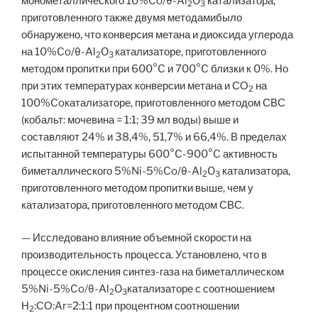
монометаллического 10%Co/θ-Al
O
катализатора,
2
3
приготовленного также двумя методамибыло
обнаружено, что конверсия метана и диоксида углерода
на 10%Co/θ-Al
O
катализаторе, приготовленного
2
3
методом пропитки при 600°C и 700°C близки к 0%. Но
при этих температурах конверсии метана и СО
на
2
100%Coкатализаторе, приготовленного методом СВС
(кобальт: мочевина = 1:1; 39 мл воды) выше и
составляют 24% и 38,4%, 51,7% и 66,4%. В пределах
испытанной температуры 600°C-900°C активность
биметаллического 5%Ni-5%Co/θ-Al
O
катализатора,
2
3
приготовленного методом пропитки выше, чем у
катализатора, приготовленного методом СВС.
— Исследовано влияние объемной скорости на
производительность процесса. Установлено, что в
процессе окисления синтез-газа на биметаллическом
5%Ni-5%Co/θ-Al
O
катализаторе с соотношением
2
3
Н
:СО:Ar=2:1:1 при процентном соотношении
2