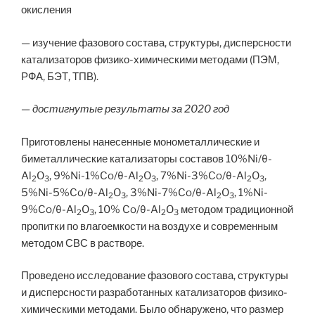
окисления
— изучение фазового состава, структуры, дисперсности
катализаторов физико-химическими методами (ПЭМ,
РФА, БЭТ, ТПВ).
— достигнутые результаты за 2020 год
Приготовлены нанесенные монометаллические и
биметаллические катализаторы составов 10%Ni/θ-
Al
O
, 9%Ni-1%Co/θ-Al
O
, 7%Ni-3%Co/θ-Al
O
,
2
3
2
3
2
3
5%Ni-5%Co/θ-Al
O
, 3%Ni-7%Co/θ-Al
O
, 1%Ni-
2
3
2
3
9%Co/θ-Al
O
, 10% Co/θ-Al
O
методом традиционной
2
3
2
3
пропитки по влагоемкости на воздухе и современным
методом СВС в растворе.
Проведено исследование фазового состава, структуры
и дисперсности разработанных катализаторов физико-
химическими методами. Было обнаружено, что размер