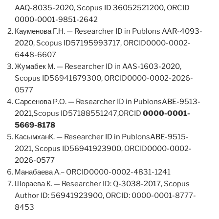
AAQ-8035-2020
, Scopus ID
36052521200
, ORCID
0000-0001-9851-2642
Кауменова Г.Н. — Researcher ID in Publons
AAR-4093-
2020
, Scopus ID
57195993717
, ORCID0000-0002-
6448-6607
Жумабек М. — Researcher ID in
AAS-1603-2020
,
Scopus ID56941879300, ORCID0000-0002-2026-
0577
Сарсенова Р.О. — Researcher ID in Publons
ABE-9513-
2021
,Scopus ID57188551247,ORCID
0000-0001-
5669-8178
КасымханК. — Researcher ID in Publons
ABE-9515-
2021
, Scopus ID
56941923900
, ORCID
0000-0002-
2026-0577
Манабаева А.– ORCID0000-0002-4831-1241
Шораева К. — Researcher ID: Q
-3038-2017
, Scopus
Author ID:
56941923900
, ORCID: 0000-0001-8777-
8453