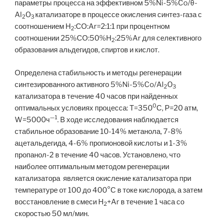
параметры процесса на эффективном 5%Ni-5%Co/θ-
Al
O
катализаторе в процессе окисления синтез-газа с
2
3
соотношением Н
:СО:Ar=2:1:1 при процентном
2
соотношении 25%СО:50%Н
:25%Ar для селективного
2
образования альдегидов, спиртов и кислот.
Определена стабильность и методы регенерации
синтезированного активного 5%Ni-5%Co/Al
O
2
3
катализатора в течение 40 часов при найденных
0
оптимальных условиях процесса: Т=350
С, Р=20 атм,
—
1
W=5000ч
. В ходе исследования наблюдается
стабильное образование 10-14% метанола, 7-8%
ацетальдегида, 4-6% пропионовой кислоты и 1-3%
пропанол-2 в течение 40 часов. Установлено, что
наиболее оптимальным методом регенерации
катализатора является окисление катализатора при
температуре от 100 до 400°С в токе кислорода, а затем
восстановление в смеси Н
+Ar в течение 1 часа со
2
скоростью 50 мл/мин.