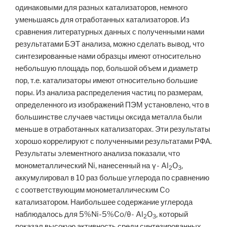
одинаковыми для разных катализаторов, немного
уменьшаясь для отработанных катализаторов. Из
сравнения литературных данных с полученными нами
результатами БЭТ анализа, можно сделать вывод, что
синтезированные нами образцы имеют относительно
небольшую площадь пор, большой объем и диаметр
пор, т.е. катализаторы имеют относительно большие
поры. Из анализа распределения частиц по размерам,
определенного из изображений ПЭМ установлено, что в
большинстве случаев частицы оксида металла были
меньше в отработанных катализаторах. Эти результаты
хорошо коррелируют с полученными результатами РФА.
Результаты элементного анализа показали, что
монометаллический Ni, нанесенный на γ- Al
O
,
2
3
аккумулировал в 10 раз больше углерода по сравнению
с соответствующим монометаллическим Co
катализатором. Наибольшее содержание углерода
наблюдалось для 5%Ni-5%Co/θ- Al
O
, который
2
3
показал высокую активность среди синтезированных