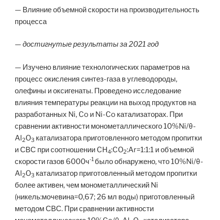
— Влияние объемной скорости на производительность
процесса
— достигнутые результаты за 2021 год
— Изучено влияние технологических параметров на
процесс окисления синтез-газа в углеводороды,
олефины и оксигенаты. Проведено исследование
влияния температуры реакции на выход продуктов на
разработанных Ni, Co и Ni-Co катализаторах. При
сравнении активности монометаллического 10%Ni/θ-
Al
O
катализатора приготовленного методом пропитки
2
3
и СВС при соотношении CH
:CO
:Ar=1:1:1 и объемной
4
2
-1
скорости газов 6000ч
было обнаружено, что 10%Ni/θ-
Al
O
катализатор приготовленный методом пропитки
2
3
более активен, чем монометаллический Ni
(никель:мочевина=0,67; 26 мл воды) приготовленный
методом СВС. При сравнении активности