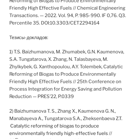
Reforming of Biogas to Produce Environmentally
Friendly High Effective Fuels // Chemical Engineering
Transactions. — 2022. Vol. 94, P. 985-990. IF 0,76. Q3.
Percentile 35. DOI:10.3303/CET2294164
Тезисы-докладов:
1) T.S. Baizhumanova, M. Zhumabek, G.N. Kaumenova,
S.A. Tungatarova, X. Zhang, N. Talasbayeva, M.
Zhylkybek, G. Xanthopoulou, A.Y. Tolembek, Catalytic
Reforming of Biogas to Produce Environmentally
Friendly High Effective Fuels // 25th Conference on
Process Integration for Energy Saving and Pollution
Reduction — PRES’22, P.0339
2) Baizhumanova T. S., Zhang X., Kaumenova G. N.,
Manabayeva A., Tungatarova S.A., Zheksenbaeva Z.T.
Catalytic reforming of biogas to produce
environmentally friendly high-effective fuels
//