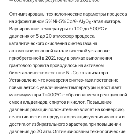
Оптимизированы технологические параметры процесса
на эффективном 5%Ni-5%Co/θ-Al
O
катализаторе.
2
3
о
Варьирование температуры от 100 до 500
С и
давления от 5 до 20 атмосфер процесса
каталитического окисления синтез газа на
автоматизированной каталитической установке,
приобретенной в 2021 году в рамках выполнения
грантового проекта проводилось на активном
биметаллическом составе Ni-Co катализатора.
Установлено, что конверсия синтез-газа постепенно
повышается с увеличением температуры и достигает
о
максимума при Т=400
С с образованием в реакционной
смеси альдегидов, спиртов и кислот. Повышение
давления реакции положительно влияет на конверсию,
селективности по продуктам реакции увеличиваются и
достигают избирательного характера при повышении
давления до 20 атм. Оптимизированы технологические