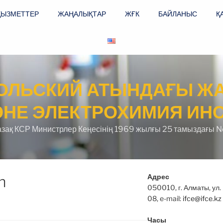
ҚЫЗМЕТТЕР
ЖАҢАЛЫҚТАР
ЖҒК
БАЙЛАНЫС
Қ
КОЛЬСКИЙ АТЫНДАҒЫ Ж
ӘНЕ ЭЛЕКТРОХИМИЯ ИНС
азақ КСР Министрлер Кеңесінің 1969 жылғы 25 тамыздағы N
Адрес
n
050010, г. Алматы, ул. 
08, e-mail:
ifce@ifce.kz
Часы