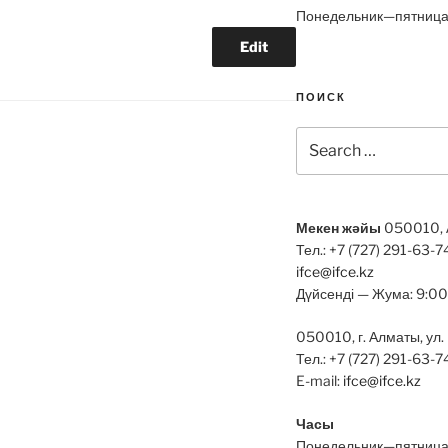
Понедельник—пятница
"Email Verification"
Edit
ПОИСК
Search
for:
Мекен жәйы
050010, Ал
Тел.: +7 (727) 291-63-74
ifce@ifce.kz
Дүйсенді — Жума: 9:0
050010, г. Алматы, ул.
Тел.: +7 (727) 291-63-7
E-mail:
ifce@ifce.kz
Часы
Понедельник—пятница